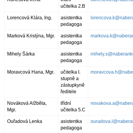
učitelka 2.B
Lorencová Klára, Ing.
asistentka
lorencova.k@naber
pedagoga
Marková Kristýna, Mgr.
asistentka
markova.k@naberan
pedagoga
Mihely Šárka
asistentka
mihely.s@naberank
pedagoga
Moravcová Hana, Mgr.
učitelka I.
moravcova.h@nabe
stupně a
zástupkyně
ředitele
Nováková Alžběta,
třídní
novakova.a@naber
Mgr.
učitelka 5.C
Ouřadová Lenka
asistentka
ouradova.l@nabera
pedagoga