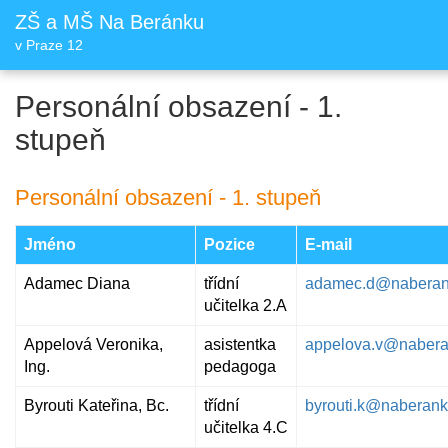
ZŠ a MŠ Na Beránku
v Praze 12
Personální obsazení - 1.
stupeň
Personální obsazení - 1. stupeň
Jméno
Pozice
E-mail
Adamec Diana
třídní
adamec.d@naberan
učitelka 2.A
Appelová Veronika,
asistentka
appelova.v@nabera
Ing.
pedagoga
Byrouti Kateřina, Bc.
třídní
byrouti.k@naberank
učitelka 4.C